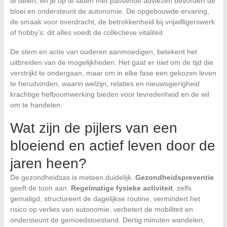
te delen, en je op te laden met passende adviezen bevordert de
bloei en ondersteunt de autonomie. De opgebouwde ervaring,
de smaak voor overdracht, de betrokkenheid bij vrijwilligerswerk
of hobby’s: dit alles voedt de collectieve vitaliteit.
De stem en actie van ouderen aanmoedigen, betekent het
uitbreiden van de mogelijkheden. Het gaat er niet om de tijd die
verstrijkt te ondergaan, maar om in elke fase een gekozen leven
te heruitvinden, waarin welzijn, relaties en nieuwsgierigheid
krachtige hefboomwerking bieden voor tevredenheid en de wil
om te handelen.
Wat zijn de pijlers van een
bloeiend en actief leven door de
jaren heen?
De gezondheidsas is meteen duidelijk.
Gezondheidspreventie
geeft de toon aan.
Regelmatige fysieke activiteit
, zelfs
gematigd, structureert de dagelijkse routine, vermindert het
risico op verlies van autonomie, verbetert de mobiliteit en
ondersteunt de gemoedstoestand. Dertig minuten wandelen,