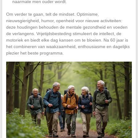
naarmate men ouder wordt.
Om verder te gaan, telt de mindset. Optimisme,
nieuwsgierigheid, humor, openheid voor nieuwe activiteiten:
deze houdingen behouden de mentale gezondheid en voeden
de verlangens. Vrijetijdsbesteding stimuleert de intellect, de
motoriek en biedt elke dag kansen om te bloeien. Na 60 jaar is
het combineren van waakzaamheid, enthousiasme en dagelijks
plezier het beste programma.