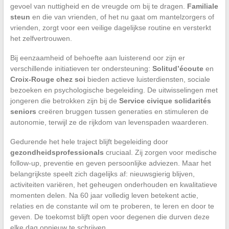
gevoel van nuttigheid en de vreugde om bij te dragen.
Familiale
steun
en die van vrienden, of het nu gaat om mantelzorgers of
vrienden, zorgt voor een veilige dagelijkse routine en versterkt
het zelfvertrouwen.
Bij eenzaamheid of behoefte aan luisterend oor zijn er
verschillende initiatieven ter ondersteuning:
Solitud’écoute
en
Croix-Rouge chez soi
bieden actieve luisterdiensten, sociale
bezoeken en psychologische begeleiding. De uitwisselingen met
jongeren die betrokken zijn bij de
Service civique solidarités
seniors
creëren bruggen tussen generaties en stimuleren de
autonomie, terwijl ze de rijkdom van levenspaden waarderen.
Gedurende het hele traject blijft begeleiding door
gezondheidsprofessionals
cruciaal. Zij zorgen voor medische
follow-up, preventie en geven persoonlijke adviezen. Maar het
belangrijkste speelt zich dagelijks af: nieuwsgierig blijven,
activiteiten variëren, het geheugen onderhouden en kwalitatieve
momenten delen. Na 60 jaar volledig leven betekent actie,
relaties en de constante wil om te proberen, te leren en door te
geven. De toekomst blijft open voor degenen die durven deze
elke dag opnieuw te schrijven.