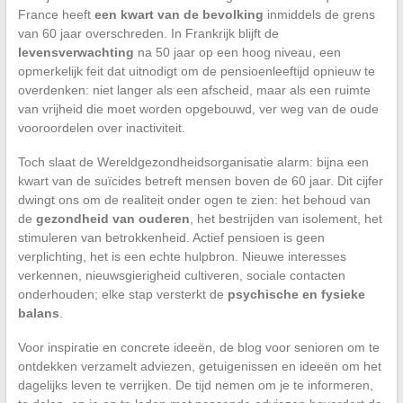
France heeft
een kwart van de bevolking
inmiddels de grens
van 60 jaar overschreden. In Frankrijk blijft de
levensverwachting
na 50 jaar op een hoog niveau, een
opmerkelijk feit dat uitnodigt om de pensioenleeftijd opnieuw te
overdenken: niet langer als een afscheid, maar als een ruimte
van vrijheid die moet worden opgebouwd, ver weg van de oude
vooroordelen over inactiviteit.
Toch slaat de Wereldgezondheidsorganisatie alarm: bijna een
kwart van de suïcides betreft mensen boven de 60 jaar. Dit cijfer
dwingt ons om de realiteit onder ogen te zien: het behoud van
de
gezondheid van ouderen
, het bestrijden van isolement, het
stimuleren van betrokkenheid. Actief pensioen is geen
verplichting, het is een echte hulpbron. Nieuwe interesses
verkennen, nieuwsgierigheid cultiveren, sociale contacten
onderhouden; elke stap versterkt de
psychische en fysieke
balans
.
Voor inspiratie en concrete ideeën, de blog voor senioren om te
ontdekken verzamelt adviezen, getuigenissen en ideeën om het
dagelijks leven te verrijken. De tijd nemen om je te informeren,