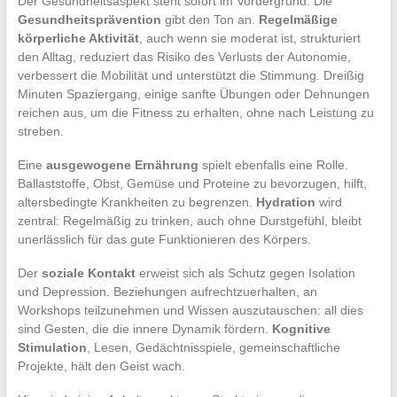
Der Gesundheitsaspekt steht sofort im Vordergrund. Die
Gesundheitsprävention
gibt den Ton an.
Regelmäßige
körperliche Aktivität
, auch wenn sie moderat ist, strukturiert
den Alltag, reduziert das Risiko des Verlusts der Autonomie,
verbessert die Mobilität und unterstützt die Stimmung. Dreißig
Minuten Spaziergang, einige sanfte Übungen oder Dehnungen
reichen aus, um die Fitness zu erhalten, ohne nach Leistung zu
streben.
Eine
ausgewogene Ernährung
spielt ebenfalls eine Rolle.
Ballaststoffe, Obst, Gemüse und Proteine zu bevorzugen, hilft,
altersbedingte Krankheiten zu begrenzen.
Hydration
wird
zentral: Regelmäßig zu trinken, auch ohne Durstgefühl, bleibt
unerlässlich für das gute Funktionieren des Körpers.
Der
soziale Kontakt
erweist sich als Schutz gegen Isolation
und Depression. Beziehungen aufrechtzuerhalten, an
Workshops teilzunehmen und Wissen auszutauschen: all dies
sind Gesten, die die innere Dynamik fördern.
Kognitive
Stimulation
, Lesen, Gedächtnisspiele, gemeinschaftliche
Projekte, hält den Geist wach.