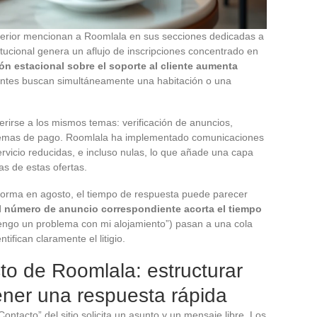
perior mencionan a Roomlala en sus secciones dedicadas a
nstitucional genera un aflujo de inscripciones concentrado en
ón estacional sobre el soporte al cliente aumenta
ntes buscan simultáneamente una habitación o una
ferirse a los mismos temas: verificación de anuncios,
oblemas de pago. Roomlala ha implementado comunicaciones
ervicio reducidas, e incluso nulas, lo que añade una capa
as de estas ofertas.
forma en agosto, el tiempo de respuesta puede parecer
l número de anuncio correspondiente acorta el tiempo
“tengo un problema con mi alojamiento”) pasan a una cola
ifican claramente el litigio.
to de Roomlala: estructurar
tener una respuesta rápida
Contacto” del sitio solicita un asunto y un mensaje libre. Los