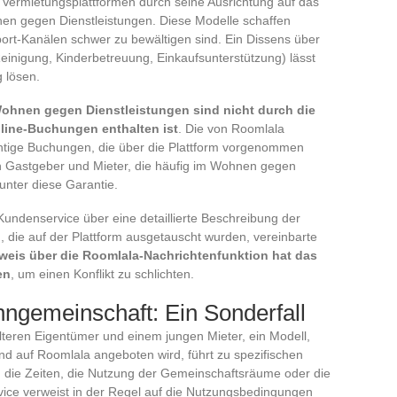
 Vermietungsplattformen durch seine Ausrichtung auf das
n gegen Dienstleistungen. Diese Modelle schaffen
port-Kanälen schwer zu bewältigen sind. Ein Dissens über
Reinigung, Kinderbetreuung, Einkaufsunterstützung) lässt
g lösen.
ohnen gegen Dienstleistungen sind nicht durch die
nline-Buchungen enthalten ist
. Die von Roomlala
ichtige Buchungen, die über die Plattform vorgenommen
n Gastgeber und Mieter, die häufig im Wohnen gegen
unter diese Garantie.
Kundenservice über eine detaillierte Beschreibung der
, die auf der Plattform ausgetauscht wurden, vereinbarte
weis über die Roomlala-Nachrichtenfunktion hat das
en
, um einen Konflikt zu schlichten.
hngemeinschaft: Ein Sonderfall
eren Eigentümer und einem jungen Mieter, ein Modell,
d auf Roomlala angeboten wird, führt zu spezifischen
n die Zeiten, die Nutzung der Gemeinschaftsräume oder die
ce verweist in der Regel auf die Nutzungsbedingungen