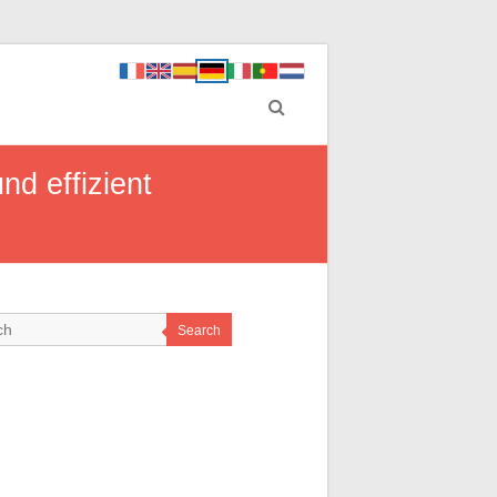
d effizient
Search