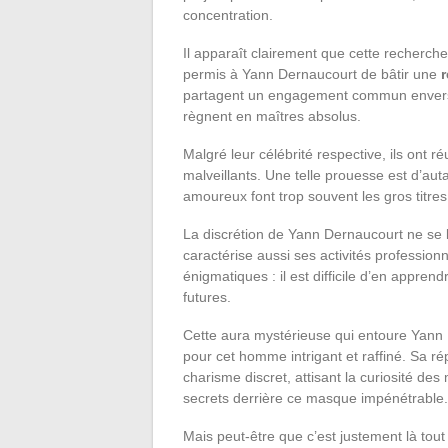
concentration.
Il apparaît clairement que cette recherche
permis à Yann Dernaucourt de bâtir une
r
partagent un engagement commun envers 
règnent en maîtres absolus.
Malgré leur célébrité respective, ils ont ré
malveillants. Une telle prouesse est d’a
amoureux font trop souvent les gros titres
La discrétion de Yann Dernaucourt ne se l
caractérise aussi ses activités profession
énigmatiques : il est difficile d’en appre
futures.
Cette aura mystérieuse qui entoure Yann De
pour cet homme intrigant et raffiné. Sa ré
charisme discret, attisant la curiosité de
secrets derrière ce masque impénétrable.
Mais peut-être que c’est justement là tou