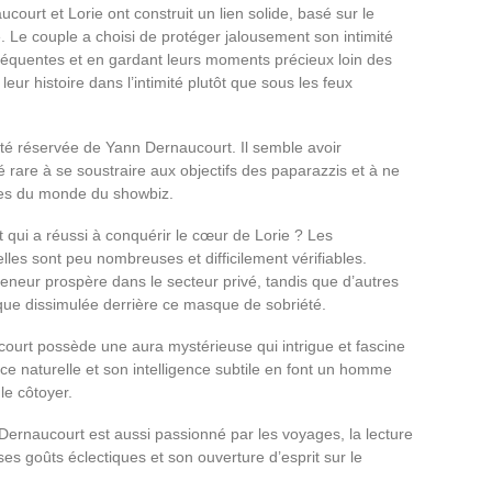
court et Lorie ont construit un lien solide, basé sur le
. Le couple a choisi de protéger jalousement son intimité
 fréquentes et en gardant leurs moments précieux loin des
 leur histoire dans l’intimité plutôt que sous les feux
lité réservée de Yann Dernaucourt. Il semble avoir
 rare à se soustraire aux objectifs des paparazzis et à ne
les du monde du showbiz.
 qui a réussi à conquérir le cœur de Lorie ? Les
elles sont peu nombreuses et difficilement vérifiables.
reneur prospère dans le secteur privé, tandis que d’autres
tique dissimulée derrière ce masque de sobriété.
court possède une aura mystérieuse qui intrigue et fascine
nce naturelle et son intelligence subtile en font un homme
le côtoyer.
Dernaucourt est aussi passionné par les voyages, la lecture
ses goûts éclectiques et son ouverture d’esprit sur le