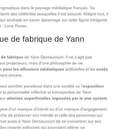
igmatique dans le paysage médiatique français. Sa
tante des célébrités auxquelles il est associé. Malgré tout, il
 qui souhaite en savoir davantage sur cette figure intrigante
 : Lorie Pester.
que de fabrique de Yann
de fabrique
de Yann Dernaucourt. Il ne s’agit pas
x projecteurs, mais d’une philosophie de vie
n pour les effusions médiatiques
artificielles et les
excès
ent sincère.
peut sembler paradoxal dans une société où l’
exposition
ète la personnalité réfléchie et introspective de Yann
 aux
attentes superficielles imposées par le star system
.
onyme d’un manque d’intérêt ou d’un manque d’engagement.
ouche de préserver son intimité et celle des personnes qui
rmet aussi à Yann Dernaucourt de se concentrer sur ses
des regards indiscrets qui pourraient altérer sa