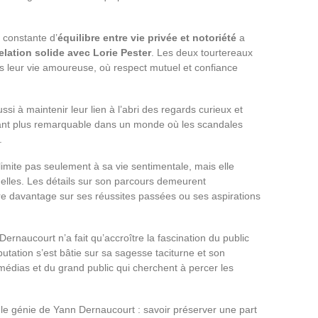
 constante d’
équilibre entre vie privée et notoriété
a
elation solide avec Lorie Pester
. Les deux tourtereaux
leur vie amoureuse, où respect mutuel et confiance
ussi à maintenir leur lien à l’abri des regards curieux et
utant plus remarquable dans un monde où les scandales
.
imite pas seulement à sa vie sentimentale, mais elle
nelles. Les détails sur son parcours demeurent
ndre davantage sur ses réussites passées ou ses aspirations
rnaucourt n’a fait qu’accroître la fascination du public
putation s’est bâtie sur sa sagesse taciturne et son
s médias et du grand public qui cherchent à percer les
t le génie de Yann Dernaucourt : savoir préserver une part