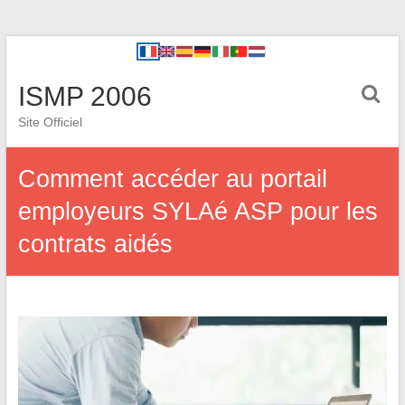
ISMP 2006
Site Officiel
Comment accéder au portail
employeurs SYLAé ASP pour les
contrats aidés