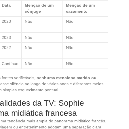
Data
Menção de um
Menção de um
cônjuge
casamento
2023
Não
Não
2023
Não
Não
2022
Não
Não
Contínuo
Não
Não
 fontes verificáveis,
nenhuma menciona marido ou
desse silêncio ao longo de vários anos e diferentes meios
um simples esquecimento pontual.
nalidades da TV: Sophie
rma midiática francesa
 uma tendência mais ampla do panorama midiático francês.
viagem ou entretenimento adotam uma separação clara