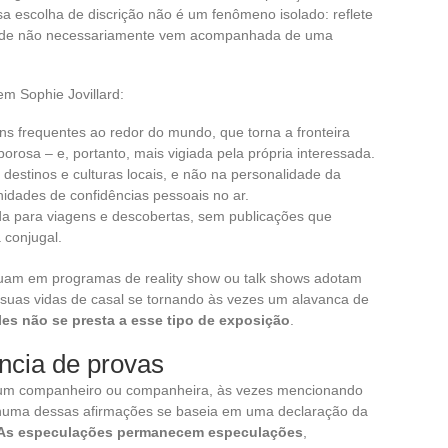
ssa escolha de discrição não é um fenômeno isolado: reflete
edade não necessariamente vem acompanhada de uma
m Sophie Jovillard:
s frequentes ao redor do mundo, que torna a fronteira
porosa – e, portanto, mais vigiada pela própria interessada.
estinos e culturas locais, e não na personalidade da
idades de confidências pessoais no ar.
ada para viagens e descobertas, sem publicações que
 conjugal.
tuam em programas de reality show ou talk shows adotam
 suas vidas de casal se tornando às vezes um alavanca de
es não se presta a esse tipo de exposição
.
ncia de provas
 a um companheiro ou companheira, às vezes mencionando
huma dessas afirmações se baseia em uma declaração da
As especulações permanecem especulações
,