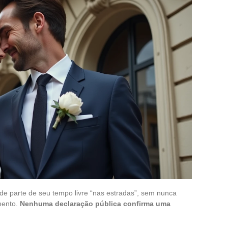
de parte de seu tempo livre “nas estradas”, sem nunca
mento.
Nenhuma declaração pública confirma uma