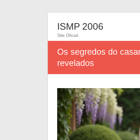
ISMP 2006
Site Oficial
Os segredos do casam
revelados