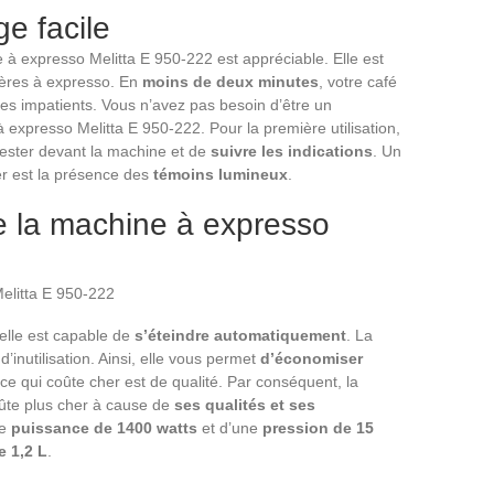
ge facile
 à expresso Melitta E 950-222 est appréciable. Elle est
ières à expresso. En
moins de deux minutes
, votre café
 les impatients. Vous n’avez pas besoin d’être un
à expresso Melitta E 950-222. Pour la première utilisation,
e rester devant la machine et de
suivre les indications
. Un
er est la présence des
témoins lumineux
.
e la machine à expresso
 elle est capable de
s’éteindre automatiquement
. La
inutilisation. Ainsi, elle vous permet
d’économiser
ce qui coûte cher est de qualité. Par conséquent, la
ûte plus cher à cause de
ses qualités et ses
ne
puissance de 1400 watts
et d’une
pression de 15
 1,2 L
.