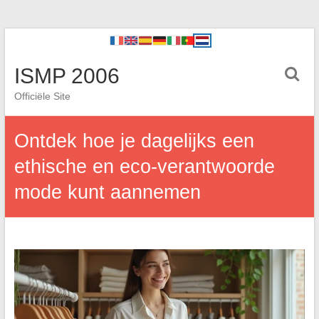
ISMP 2006
Officiële Site
Ontdek hoe je dagelijks een
ethische en eco-verantwoorde
mode kunt aannemen