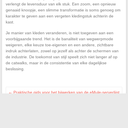
verlengt de levensduur van elk stuk. Een zoom, een opnieuw
genaaid knoopje, een slimme transformatie is soms genoeg om
karakter te geven aan een vergeten kledingstuk achterin de
kast.
Je manier van kleden veranderen, is niet toegeven aan een
voorbijgaande trend. Het is de banaliteit van wegwerpmode
weigeren, elke keuze toe-eigenen en een andere, zichtbare
indruk achterlaten, zowel op jezelf als achter de schermen van
de industrie. De toekomst van stijl speelt zich niet langer af op
de catwalks, maar in de consistentie van elke dagelijkse
beslissing.
←
Praktische gids voor het bijwerken van de eMule-serverlijst
in enkele eenvoudige stappen
Ontdek de productielocaties van Christine Laure kleding en
hun fabricagegeheimen
→