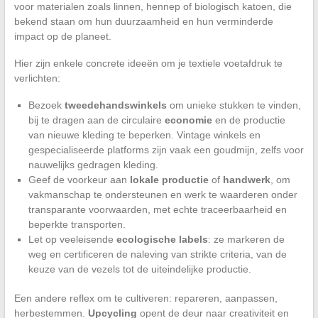
voor materialen zoals linnen, hennep of biologisch katoen, die
bekend staan om hun duurzaamheid en hun verminderde
impact op de planeet.
Hier zijn enkele concrete ideeën om je textiele voetafdruk te
verlichten:
Bezoek
tweedehandswinkels
om unieke stukken te vinden,
bij te dragen aan de circulaire
economie
en de productie
van nieuwe kleding te beperken. Vintage winkels en
gespecialiseerde platforms zijn vaak een goudmijn, zelfs voor
nauwelijks gedragen kleding.
Geef de voorkeur aan
lokale productie
of
handwerk
, om
vakmanschap te ondersteunen en werk te waarderen onder
transparante voorwaarden, met echte traceerbaarheid en
beperkte transporten.
Let op veeleisende
ecologische labels
: ze markeren de
weg en certificeren de naleving van strikte criteria, van de
keuze van de vezels tot de uiteindelijke productie.
Een andere reflex om te cultiveren: repareren, aanpassen,
herbestemmen.
Upcycling
opent de deur naar creativiteit en