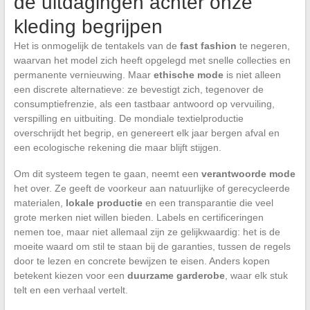
de uitdagingen achter onze
kleding begrijpen
Het is onmogelijk de tentakels van de
fast fashion
te negeren,
waarvan het model zich heeft opgelegd met snelle collecties en
permanente vernieuwing. Maar
ethische mode
is niet alleen
een discrete alternatieve: ze bevestigt zich, tegenover de
consumptiefrenzie, als een tastbaar antwoord op vervuiling,
verspilling en uitbuiting. De mondiale textielproductie
overschrijdt het begrip, en genereert elk jaar bergen afval en
een ecologische rekening die maar blijft stijgen.
Om dit systeem tegen te gaan, neemt een
verantwoorde mode
het over. Ze geeft de voorkeur aan natuurlijke of gerecycleerde
materialen,
lokale productie
en een transparantie die veel
grote merken niet willen bieden. Labels en certificeringen
nemen toe, maar niet allemaal zijn ze gelijkwaardig: het is de
moeite waard om stil te staan bij de garanties, tussen de regels
door te lezen en concrete bewijzen te eisen. Anders kopen
betekent kiezen voor een
duurzame garderobe
, waar elk stuk
telt en een verhaal vertelt.