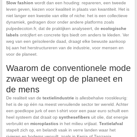
Slow fashion
wordt dan een houding: repareren, een tweede
leven geven, kiezen voor kwaliteit in plaats van kwantiteit. Het is
niet langer een kwestie van elite of niche: het is een collectieve
dynamiek, gedragen door onder andere platforms zoals
pulpedecoton.fr, dat de praktijken analyseert, de
ecologische
labels
ontcijfert en concrete tips biedt om anders te kleden. Ver
weg van een geïsoleerde daad, draagt elke bewuste aankoop
bij aan het herstructureren van de industrie, voor mensen en
voor de planeet.
Waarom de conventionele mode
zwaar weegt op de planeet en
de mens
De realiteit van de
textielindustrie
is allesbehalve rooskleurig:
het is de op één na meest vervuilende sector ter wereld. Achter
een goedkope jurk of een t-shirt voor een paar euro schuilt een
heel systeem dat draait op
synthesefibers
uit olie, dat energie
verbruikt en
microplastics
in het milieu vrijlaat.
Textielafval
stapelt zich op, en belandt vaak in verre landen waar het
rivieren en bodems vervuilt, zoals in Kenia of Tanzania.