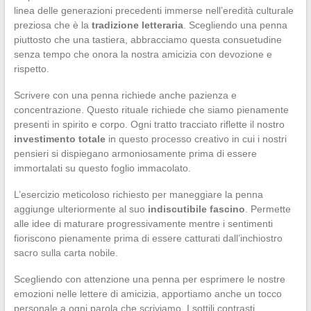
linea delle generazioni precedenti immerse nell’eredità culturale
preziosa che è la
tradizione letteraria
. Scegliendo una penna
piuttosto che una tastiera, abbracciamo questa consuetudine
senza tempo che onora la nostra amicizia con devozione e
rispetto.
Scrivere con una penna richiede anche pazienza e
concentrazione. Questo rituale richiede che siamo pienamente
presenti in spirito e corpo. Ogni tratto tracciato riflette il nostro
investimento totale
in questo processo creativo in cui i nostri
pensieri si dispiegano armoniosamente prima di essere
immortalati su questo foglio immacolato.
L’esercizio meticoloso richiesto per maneggiare la penna
aggiunge ulteriormente al suo
indiscutibile fascino
. Permette
alle idee di maturare progressivamente mentre i sentimenti
fioriscono pienamente prima di essere catturati dall’inchiostro
sacro sulla carta nobile.
Scegliendo con attenzione una penna per esprimere le nostre
emozioni nelle lettere di amicizia, apportiamo anche un tocco
personale a ogni parola che scriviamo. I sottili contrasti