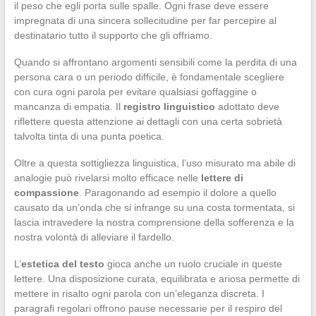
il peso che egli porta sulle spalle. Ogni frase deve essere
impregnata di una sincera sollecitudine per far percepire al
destinatario tutto il supporto che gli offriamo.
Quando si affrontano argomenti sensibili come la perdita di una
persona cara o un periodo difficile, è fondamentale scegliere
con cura ogni parola per evitare qualsiasi goffaggine o
mancanza di empatia. Il
registro linguistico
adottato deve
riflettere questa attenzione ai dettagli con una certa sobrietà
talvolta tinta di una punta poetica.
Oltre a questa sottigliezza linguistica, l’uso misurato ma abile di
analogie può rivelarsi molto efficace nelle
lettere di
compassione
. Paragonando ad esempio il dolore a quello
causato da un’onda che si infrange su una costa tormentata, si
lascia intravedere la nostra comprensione della sofferenza e la
nostra volontà di alleviare il fardello.
L’
estetica del testo
gioca anche un ruolo cruciale in queste
lettere. Una disposizione curata, equilibrata e ariosa permette di
mettere in risalto ogni parola con un’eleganza discreta. I
paragrafi regolari offrono pause necessarie per il respiro del