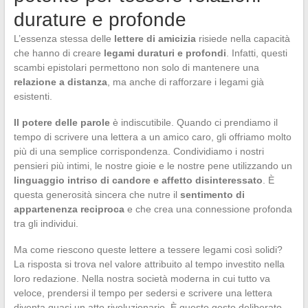
durature e profonde
L’essenza stessa delle
lettere di amicizia
risiede nella capacità
che hanno di creare
legami duraturi e profondi
. Infatti, questi
scambi epistolari permettono non solo di mantenere una
relazione a distanza
, ma anche di rafforzare i legami già
esistenti.
Il potere delle parole
è indiscutibile. Quando ci prendiamo il
tempo di scrivere una lettera a un amico caro, gli offriamo molto
più di una semplice corrispondenza. Condividiamo i nostri
pensieri più intimi, le nostre gioie e le nostre pene utilizzando un
linguaggio intriso di candore e affetto disinteressato
. È
questa generosità sincera che nutre il
sentimento di
appartenenza reciproca
e che crea una connessione profonda
tra gli individui.
Ma come riescono queste lettere a tessere legami così solidi?
La risposta si trova nel valore attribuito al tempo investito nella
loro redazione. Nella nostra società moderna in cui tutto va
veloce, prendersi il tempo per sedersi e scrivere una lettera
diventa quasi un atto rivoluzionario. È questo gesto deliberato