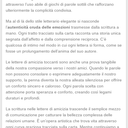
attraverso l’uso abile di giochi di parole sottili che rafforzano
ulteriormente la complicità condivisa.
Ma al di là dello stile letterario elegante si nasconde
l’
autenticità cruda delle emozioni
trasmesse dalla scrittura a
mano. Ogni tratto tracciato sulla carta racconta una storia unica
segnata dall’affetto e dalla comprensione reciproca. C’è
qualcosa di intimo nel modo in cui ogni lettera si forma, come se
fosse un prolungamento dell’anima del suo autore.
Le lettere di amicizia toccanti sono anche una prova tangibile
della nostra compassione verso i nostri amici. Quando le parole
non possono consolare o esprimere adeguatamente il nostro
supporto, la penna diventa la nostra alleata silenziosa per offrire
un conforto sincero e caloroso. Ogni parola scelta con
attenzione porta speranza e conforto, creando così legami
duraturi e profondi.
La scrittura nelle lettere di amicizia trascende il semplice mezzo
di comunicazione per catturare la bellezza complessa delle
relazioni umane. È un’opera artistica che trova vita attraverso
ogni curva graziosa tracciata sulla carta. Mentre continuiamo a