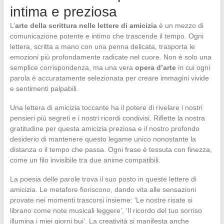
intima e preziosa
L’
arte della scrittura nelle lettere di amicizia
è un mezzo di
comunicazione potente e intimo che trascende il tempo. Ogni
lettera, scritta a mano con una penna delicata, trasporta le
emozioni più profondamente radicate nel cuore. Non è solo una
semplice corrispondenza, ma una vera
opera d’arte
in cui ogni
parola è accuratamente selezionata per creare immagini vivide
e sentimenti palpabili.
Una lettera di amicizia toccante ha il potere di rivelare i nostri
pensieri più segreti e i nostri ricordi condivisi. Riflette la nostra
gratitudine per questa amicizia preziosa e il nostro profondo
desiderio di mantenere questo legame unico nonostante la
distanza o il tempo che passa. Ogni frase è tessuta con finezza,
come un filo invisibile tra due anime compatibili.
La poesia delle parole trova il suo posto in queste lettere di
amicizia. Le metafore fioriscono, dando vita alle sensazioni
provate nei momenti trascorsi insieme: ‘Le nostre risate si
librano come note musicali leggere’, ‘Il ricordo del tuo sorriso
illumina i miei giorni bui’. La creatività si manifesta anche