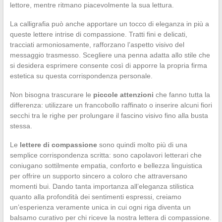
lettore, mentre ritmano piacevolmente la sua lettura.
La calligrafia può anche apportare un tocco di eleganza in più a
queste lettere intrise di compassione. Tratti fini e delicati,
tracciati armoniosamente, rafforzano l’aspetto visivo del
messaggio trasmesso. Scegliere una penna adatta allo stile che
si desidera esprimere consente così di apporre la propria firma
estetica su questa corrispondenza personale.
Non bisogna trascurare le
piccole attenzioni
che fanno tutta la
differenza: utilizzare un francobollo raffinato o inserire alcuni fiori
secchi tra le righe per prolungare il fascino visivo fino alla busta
stessa.
Le
lettere di compassione
sono quindi molto più di una
semplice corrispondenza scritta: sono capolavori letterari che
coniugano sottilmente empatia, conforto e bellezza linguistica
per offrire un supporto sincero a coloro che attraversano
momenti bui. Dando tanta importanza all’eleganza stilistica
quanto alla profondità dei sentimenti espressi, creiamo
un’esperienza veramente unica in cui ogni riga diventa un
balsamo curativo per chi riceve la nostra lettera di compassione.