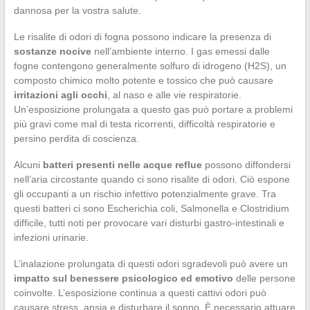
dannosa per la vostra salute.
Le risalite di odori di fogna possono indicare la presenza di
sostanze nocive
nell’ambiente interno. I gas emessi dalle
fogne contengono generalmente solfuro di idrogeno (H2S), un
composto chimico molto potente e tossico che può causare
irritazioni agli occhi
, al naso e alle vie respiratorie.
Un’esposizione prolungata a questo gas può portare a problemi
più gravi come mal di testa ricorrenti, difficoltà respiratorie e
persino perdita di coscienza.
Alcuni
batteri presenti nelle acque reflue
possono diffondersi
nell’aria circostante quando ci sono risalite di odori. Ciò espone
gli occupanti a un rischio infettivo potenzialmente grave. Tra
questi batteri ci sono Escherichia coli, Salmonella e Clostridium
difficile, tutti noti per provocare vari disturbi gastro-intestinali e
infezioni urinarie.
L’inalazione prolungata di questi odori sgradevoli può avere un
impatto sul benessere psicologico ed emotivo
delle persone
coinvolte. L’esposizione continua a questi cattivi odori può
causare stress, ansia e disturbare il sonno. È necessario attuare