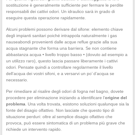
sostituzione è generalmente sufficiente per fermare le perdite
responsabili dei cattivi odori. Un idraulico sarà in grado di
eseguire questa operazione rapidamente.
Alcuni problemi possono derivare dal sifone: elemento chiave
degli impianti sanitari poiché intrappola naturalmente i gas
nauseabondi provenienti dalle acque reflue grazie alla sua
acqua stagnante che forma una barriera. Se non contiene
abbastanza acqua • livello troppo basso • (dovuto ad esempio a
un utilizzo raro), questo lascia passare liberamente i cattivi
odori. Pensate quindi a controllare regolarmente il livello
dell’acqua dei vostri sifoni, e a versarvi un po’ d’acqua se
necessario.
Per rimediare al risalire degli odori di fogna nel bagno, dovete
procedere per eliminazione iniziando a identificare l’
origine del
problema
. Una volta trovata, esistono soluzioni qualunque sia la
fonte del disagio olfattivo. Non lasciate che questo tipo di
situazione perduri: oltre al semplice disagio olfattivo che
provoca, può essere sintomatica di un problema più grave che
richiede un intervento rapido.