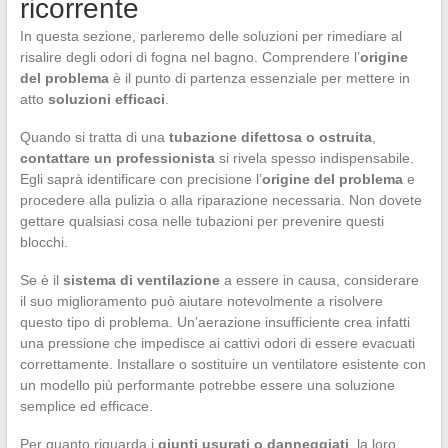
ricorrente
In questa sezione, parleremo delle soluzioni per rimediare al
risalire degli odori di fogna nel bagno. Comprendere l’
origine
del problema
è il punto di partenza essenziale per mettere in
atto
soluzioni efficaci
.
Quando si tratta di una
tubazione difettosa o ostruita
,
contattare un professionista
si rivela spesso indispensabile.
Egli saprà identificare con precisione l’
origine del problema
e
procedere alla pulizia o alla riparazione necessaria. Non dovete
gettare qualsiasi cosa nelle tubazioni per prevenire questi
blocchi.
Se è il
sistema di ventilazione
a essere in causa, considerare
il suo miglioramento può aiutare notevolmente a risolvere
questo tipo di problema. Un’aerazione insufficiente crea infatti
una pressione che impedisce ai cattivi odori di essere evacuati
correttamente. Installare o sostituire un ventilatore esistente con
un modello più performante potrebbe essere una soluzione
semplice ed efficace.
Per quanto riguarda i
giunti usurati o danneggiati
, la loro