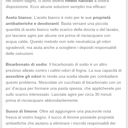
nel vostro bagno, ci sono diversi
rimedi naturali
a vostra
disposizione. Ecco alcune soluzioni semplici ma efficaci:
Aceto bianco
: L’aceto bianco è noto per le sue
proprietà
antibatteriche e deodoranti
. Basta versare una piccola
quantità di aceto bianco nello scarico della doccia o del lavabo,
poi lasciare agire per alcune ore prima di risciacquare con
acqua calda. Questo metodo non solo neutralizza gli odori
sgradevoli, ma aiuta anche a sciogliere i depositi responsabili
delle ostruzioni.
Bicarbonato di sodio
: Il bicarbonato di sodio è un altro
prezioso alleato contro i cattivi odori di fogna. La sua capacità di
assorbire gli odori
lo rende una scelta ideale per combattere
questo problema. Mescolate un cucchiaio di bicarbonato con un
po’ d’acqua per formare una pasta spessa, che applicherete poi
sullo scarico interessato. Lasciate agire per circa 30 minuti
prima di risciacquare abbondantemente.
Succo di limone
: Oltre ad aggiungere una piacevole nota
fresca al vostro bagno, il succo di limone possiede proprietà
antisettiche che aiutano a eliminare i microbi responsabili dei