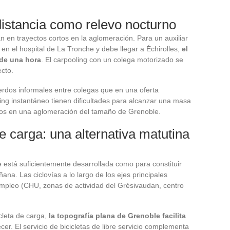
distancia como relevo nocturno
n en trayectos cortos en la aglomeración. Para un auxiliar
n el hospital de La Tronche y debe llegar a Échirolles,
el
 de una hora
. El carpooling con un colega motorizado se
ecto.
rdos informales entre colegas que en una oferta
ing instantáneo tienen dificultades para alcanzar una masa
rdíos en una aglomeración del tamaño de Grenoble.
de carga: una alternativa matutina
le está suficientemente desarrollada como para constituir
ñana. Las ciclovías a lo largo de los ejes principales
empleo (CHU, zonas de actividad del Grésivaudan, centro
icleta de carga,
la topografía plana de Grenoble facilita
r. El servicio de bicicletas de libre servicio complementa