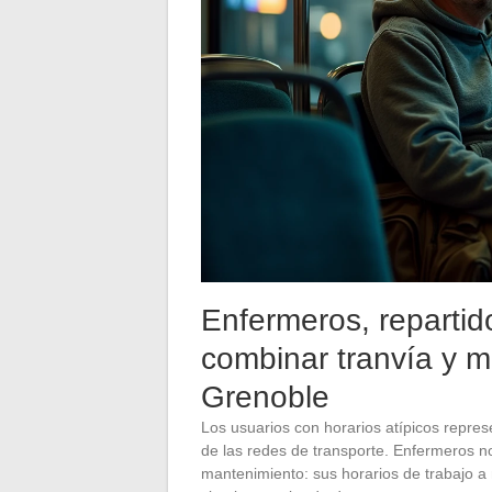
Enfermeros, repartid
combinar tranvía y m
Grenoble
Los usuarios con horarios atípicos repres
de las redes de transporte. Enfermeros n
mantenimiento: sus horarios de trabajo a 