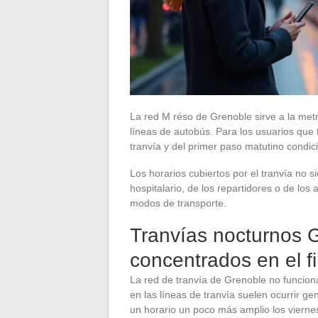
La red M réso de Grenoble sirve a la metr
líneas de autobús. Para los usuarios que t
tranvía y del primer paso matutino condici
Los horarios cubiertos por el tranvía no
hospitalario, de los repartidores o de lo
modos de transporte.
Tranvías nocturnos G
concentrados en el 
La red de tranvía de Grenoble no funcion
en las líneas de tranvía suelen ocurrir g
un horario un poco más amplio los vierne