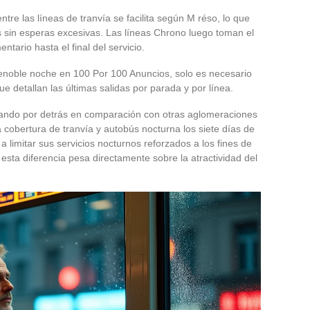
ntre las líneas de tranvía se facilita según M réso, lo que
s sin esperas excesivas. Las líneas Chrono luego toman el
tario hasta el final del servicio.
Grenoble noche en 100 Por 100 Anuncios, solo es necesario
que detallan las últimas salidas por parada y por línea.
tando por detrás en comparación con otras aglomeraciones
cobertura de tranvía y autobús nocturna los siete días de
 limitar sus servicios nocturnos reforzados a los fines de
esta diferencia pesa directamente sobre la atractividad del