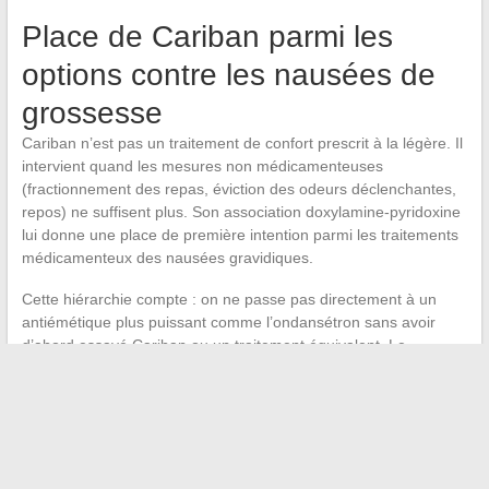
Place de Cariban parmi les
options contre les nausées de
grossesse
Cariban n’est pas un traitement de confort prescrit à la légère. Il
intervient quand les mesures non médicamenteuses
(fractionnement des repas, éviction des odeurs déclenchantes,
repos) ne suffisent plus. Son association doxylamine-pyridoxine
lui donne une place de première intention parmi les traitements
médicamenteux des nausées gravidiques.
Cette hiérarchie compte : on ne passe pas directement à un
antiémétique plus puissant comme l’ondansétron sans avoir
d’abord essayé Cariban ou un traitement équivalent. Le
médecin évalue la
balance bénéfice-risque à chaque
consultation
, en tenant compte de la sévérité des symptômes
et de la tolérance au traitement.
Un traitement bien conduit avec Cariban suppose un suivi
régulier, un ajustement par paliers et un arrêt réévalué dès que