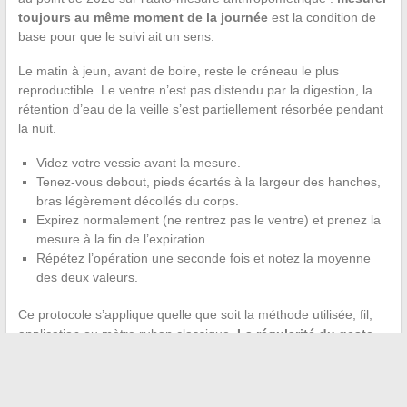
toujours au même moment de la journée
est la condition de
base pour que le suivi ait un sens.
Le matin à jeun, avant de boire, reste le créneau le plus
reproductible. Le ventre n’est pas distendu par la digestion, la
rétention d’eau de la veille s’est partiellement résorbée pendant
la nuit.
Videz votre vessie avant la mesure.
Tenez-vous debout, pieds écartés à la largeur des hanches,
bras légèrement décollés du corps.
Expirez normalement (ne rentrez pas le ventre) et prenez la
mesure à la fin de l’expiration.
Répétez l’opération une seconde fois et notez la moyenne
des deux valeurs.
Ce protocole s’applique quelle que soit la méthode utilisée, fil,
application ou mètre ruban classique.
La régularité du geste
compte autant que la précision de l’outil
.
Mesurer son tour de taille à domicile sans matériel dédié reste
tout à fait possible. La ficelle et la règle donnent un résultat