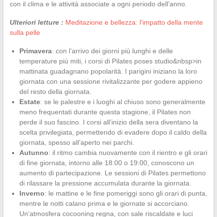
con il clima e le attività associate a ogni periodo dell’anno.
Ulteriori letture :
Meditazione e bellezza: l'impatto della mente
sulla pelle
Primavera
: con l’arrivo dei giorni più lunghi e delle
temperature più miti, i corsi di Pilates poses studio&nbsp>in
mattinata guadagnano popolarità. I parigini iniziano la loro
giornata con una sessione rivitalizzante per godere appieno
del resto della giornata.
Estate
: se le palestre e i luoghi al chiuso sono generalmente
meno frequentati durante questa stagione, il Pilates non
perde il suo fascino. I corsi all’inizio della sera diventano la
scelta privilegiata, permettendo di evadere dopo il caldo della
giornata, spesso all’aperto nei parchi.
Autunno
: il ritmo cambia nuovamente con il rientro e gli orari
di fine giornata, intorno alle 18:00 o 19:00, conoscono un
aumento di partecipazione. Le sessioni di Pilates permettono
di rilassare la pressione accumulata durante la giornata.
Inverno
: le mattine e le fine pomeriggi sono gli orari di punta,
mentre le notti calano prima e le giornate si accorciano.
Un’atmosfera cocooning regna, con sale riscaldate e luci