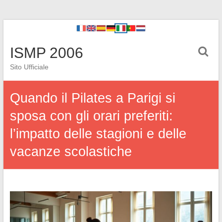
ISMP 2006
Sito Ufficiale
Quando il Pilates a Parigi si
sposa con gli orari preferiti:
l’impatto delle stagioni e delle
vacanze scolastiche