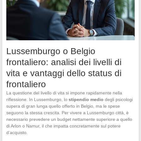
Lussemburgo o Belgio
frontaliero: analisi dei livelli di
vita e vantaggi dello status di
frontaliero
La questione del livello di vita si impone rapidamente nella
riflessione. In Lussemburgo, lo
stipendio medio
degli psicologi
supera di gran lunga quello offerto in Belgio, ma le spese
seguono la stessa crescita. Per vivere a Lussemburgo città, è
necessario prevedere un budget nettamente superiore a quello
di Arlon o Namur, il che impatta concretamente sul potere
d’acquisto.