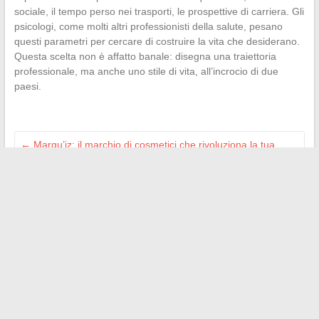
sociale, il tempo perso nei trasporti, le prospettive di carriera. Gli
psicologi, come molti altri professionisti della salute, pesano
questi parametri per cercare di costruire la vita che desiderano.
Questa scelta non è affatto banale: disegna una traiettoria
professionale, ma anche uno stile di vita, all’incrocio di due
paesi.
←
Marqu’iz: il marchio di cosmetici che rivoluziona la tua
routine di bellezza
Panoramica dei paesi in cui il matrimonio tra fratelli e sorelle
è legale
→
Search