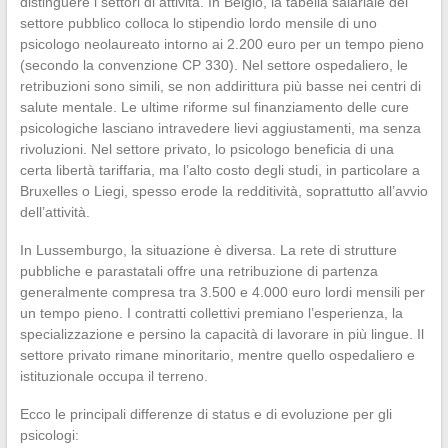
distinguere i settori di attività. In Belgio, la tabella salariale del
settore pubblico colloca lo stipendio lordo mensile di uno
psicologo neolaureato intorno ai 2.200 euro per un tempo pieno
(secondo la convenzione CP 330). Nel settore ospedaliero, le
retribuzioni sono simili, se non addirittura più basse nei centri di
salute mentale. Le ultime riforme sul finanziamento delle cure
psicologiche lasciano intravedere lievi aggiustamenti, ma senza
rivoluzioni. Nel settore privato, lo psicologo beneficia di una
certa libertà tariffaria, ma l’alto costo degli studi, in particolare a
Bruxelles o Liegi, spesso erode la redditività, soprattutto all’avvio
dell’attività.
In Lussemburgo, la situazione è diversa. La rete di strutture
pubbliche e parastatali offre una retribuzione di partenza
generalmente compresa tra 3.500 e 4.000 euro lordi mensili per
un tempo pieno. I contratti collettivi premiano l’esperienza, la
specializzazione e persino la capacità di lavorare in più lingue. Il
settore privato rimane minoritario, mentre quello ospedaliero e
istituzionale occupa il terreno.
Ecco le principali differenze di status e di evoluzione per gli
psicologi: