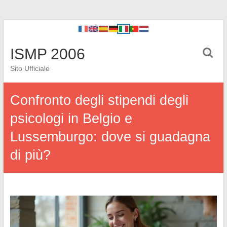
ISMP 2006
Sito Ufficiale
Confronto degli stipendi degli
psicologi in Belgio e
Lussemburgo: dove si guadagna
di più?