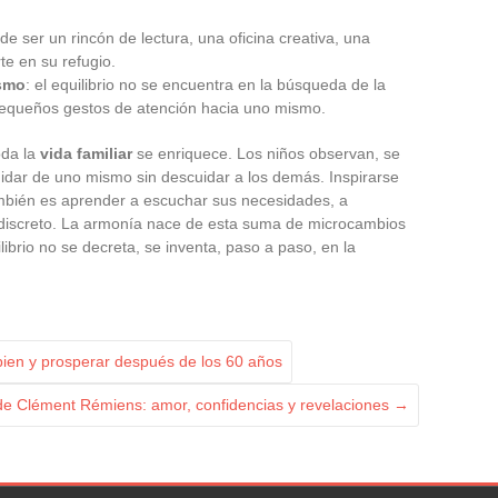
de ser un rincón de lectura, una oficina creativa, una
te en su refugio.
smo
: el equilibrio no se encuentra en la búsqueda de la
 pequeños gestos de atención hacia uno mismo.
oda la
vida familiar
se enriquece. Los niños observan, se
ar de uno mismo sin descuidar a los demás. Inspirarse
bién es aprender a escuchar sus necesidades, a
 discreto. La armonía nace de esta suma de microcambios
ibrio no se decreta, se inventa, paso a paso, en la
 bien y prosperar después de los 60 años
 de Clément Rémiens: amor, confidencias y revelaciones
→