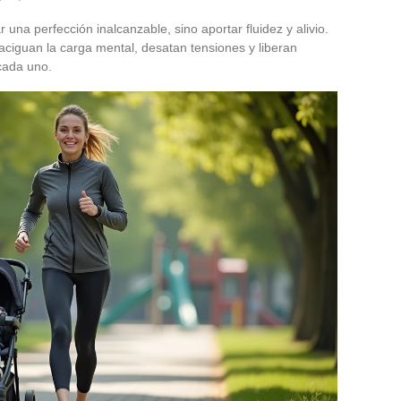
 una perfección inalcanzable, sino aportar fluidez y alivio.
aciguan la carga mental, desatan tensiones y liberan
cada uno.