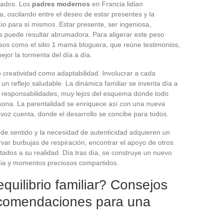
idados. Los
padres modernos
en Francia lidian
 oscilando entre el deseo de estar presentes y la
o para sí mismos. Estar presente, ser ingeniosa,
vas puede resultar abrumadora. Para aligerar este peso
rsos como el sitio 1 mamá bloguera, que reúne testimonios,
jor la tormenta del día a día.
 creatividad como adaptabilidad. Involucrar a cada
un reflejo saludable. La dinámica familiar se inventa día a
 responsabilidades, muy lejos del esquema donde todo
sona. La parentalidad se enriquece así con una nueva
voz cuenta, donde el desarrollo se concibe para todos.
de sentido y la necesidad de autenticidad adquieren un
ar burbujas de respiración, encontrar el apoyo de otros
ados a su realidad. Día tras día, se construye un nuevo
cia y momentos preciosos compartidos.
quilibrio familiar? Consejos
ecomendaciones para una