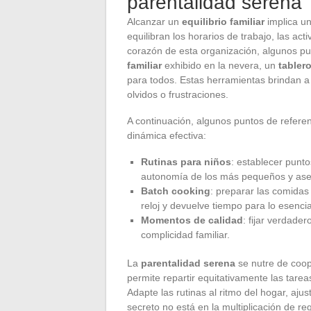
parentalidad serena
Alcanzar un
equilibrio familiar
implica un
equilibran los horarios de trabajo, las act
corazón de esta organización, algunos pu
familiar
exhibido en la nevera, un
tabler
para todos. Estas herramientas brindan a 
olvidos o frustraciones.
A continuación, algunos puntos de referenc
dinámica efectiva:
Rutinas para niños
: establecer punto
autonomía de los más pequeños y ase
Batch cooking
: preparar las comidas
reloj y devuelve tiempo para lo esencia
Momentos de calidad
: fijar verdade
complicidad familiar.
La
parentalidad serena
se nutre de coop
permite repartir equitativamente las tare
Adapte las rutinas al ritmo del hogar, aju
secreto no está en la multiplicación de regl