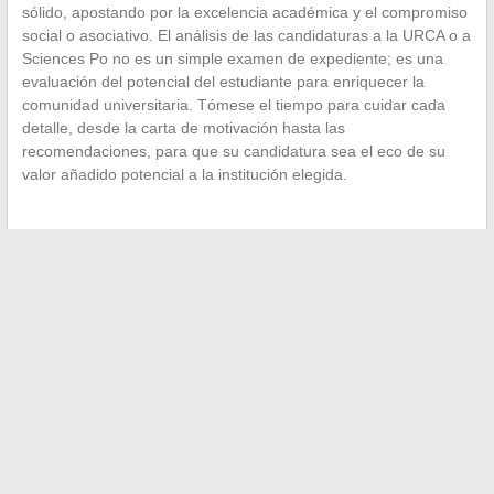
sólido, apostando por la excelencia académica y el compromiso
social o asociativo. El análisis de las candidaturas a la URCA o a
Sciences Po no es un simple examen de expediente; es una
evaluación del potencial del estudiante para enriquecer la
comunidad universitaria. Tómese el tiempo para cuidar cada
detalle, desde la carta de motivación hasta las
recomendaciones, para que su candidatura sea el eco de su
valor añadido potencial a la institución elegida.
←
La historia detrás de la invención de la cámara: de la
cámara oscura a la tecnología moderna
Cuando el Pilates en París rima con horarios preferidos: el
impacto de las estaciones y las vacaciones escolares
→
Search